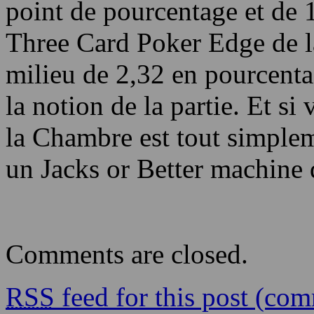
The Edge House à Casino P
Jeux de Poker pris part aux
Chambre de prendre en la ma
Double Down Stud Edge de 
probablement 2,67%. Si vo
la Chambre va très vraisemb
point de pourcentage et de 
Three Card Poker Edge de l
milieu de 2,32 en pourcenta
la notion de la partie. Et s