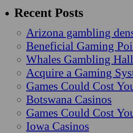
la Chambre est tout simplem
un Jacks or Better machine 
Comments are closed.
RSS
feed for this post (co
Recent Posts
Arizona gambling den
Beneficial Gaming Poin