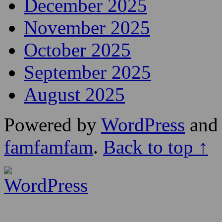
June 2026
May 2026
April 2026
March 2026
February 2026
January 2026
December 2025
November 2025
October 2025
September 2025