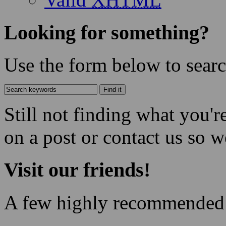
Categories
Casino
Meta
Log in
Valid
XHTML
Looking for something?
Use the form below to search