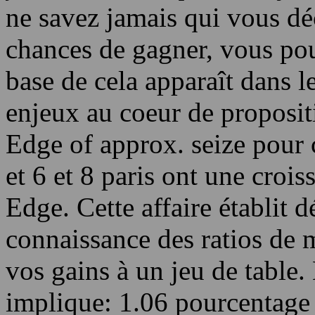
indique ce que vous cotes d'
possibilité de gagner, et qu
avantage écrasant.
The Edge House dans les Je
Comprendre Edge ratio de l
jeux de casino que vous joue
ne savez jamais qui vous dé
chances de gagner, vous pou
base de cela apparaît dans le