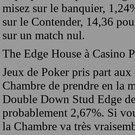
enjeux au coeur de proposit
Edge of approx. seize pour c
et 6 et 8 paris ont une cro
Edge. Cette affaire établit d
connaissance des ratios de 
vos gains à un jeu de table
implique: 1.06 pourcentage
misez sur le banquier, 1,24%
sur le Contender, 14,36 pou
sur un match nul.