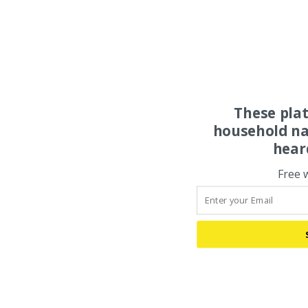
These pla
household na
hear
Free 