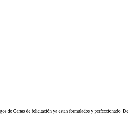
gos de Cartas de felicitación ya estan formulados y perfeccionado. De