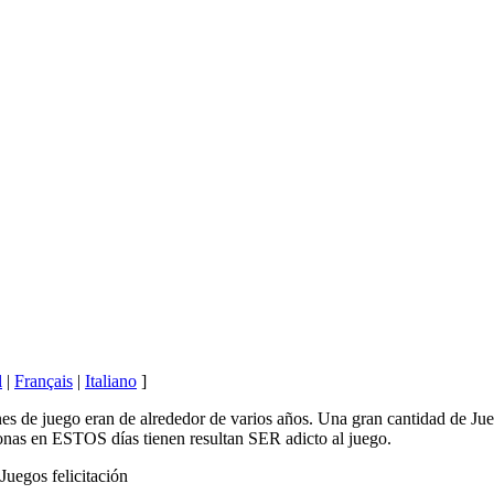
l
|
Français
|
Italiano
]
es de juego eran de alrededor de varios años. Una gran cantidad de Jue
nas en ESTOS días tienen resultan SER adicto al juego.
Juegos felicitación